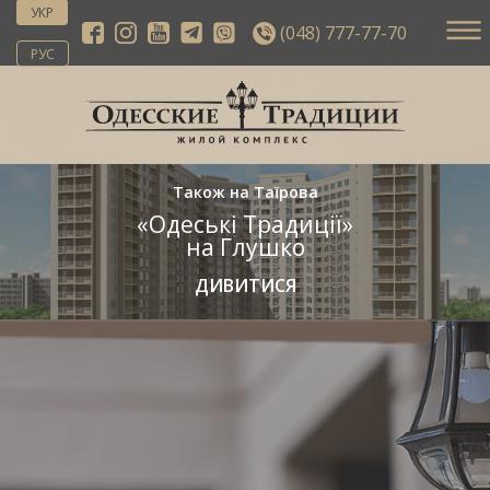
УКР
(048) 777-77-70
РУС
Також на Таїрова
«Одеські Традиції»
на Глушко
ДИВИТИСЯ