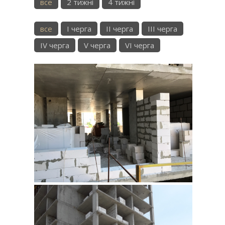
все
2 тижні
4 тижні
все
I черга
II черга
III черга
IV черга
V черга
VI черга