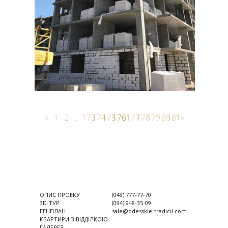
«
1
2
...
173
174
175
176
177
178
179
180
181
»
ОПИС ПРОЕКУ
(048) 777-77-70
3D-ТУР
(094) 948-35-09
ГЕНПЛАН
sale@odesskie-tradicii.com
КВАРТИРИ З ВІДДІЛКОЮ
ГАЛЕРЕЯ