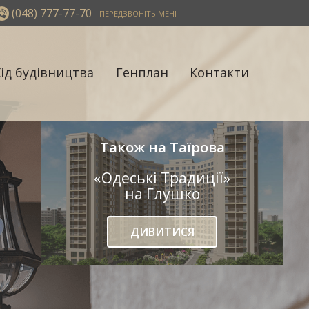
(048) 777-77-70
ПЕРЕДЗВОНІТЬ МЕНІ
Хід будівництва
Генплан
Контакти
Також на Таїрова
«Одеські Традиції»
на Глушко
ДИВИТИСЯ