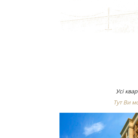
Усі ква
Тут Ви м