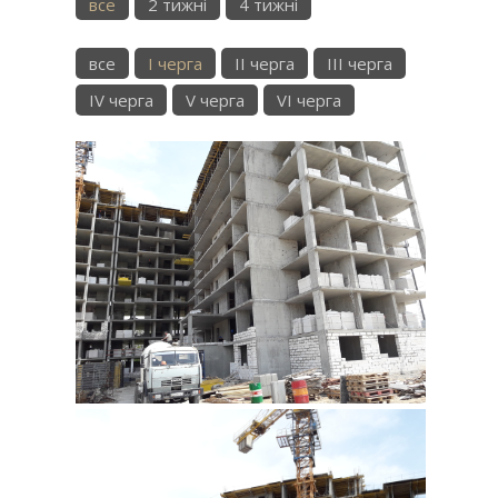
все
2 тижні
4 тижні
все
I черга
II черга
III черга
IV черга
V черга
VI черга