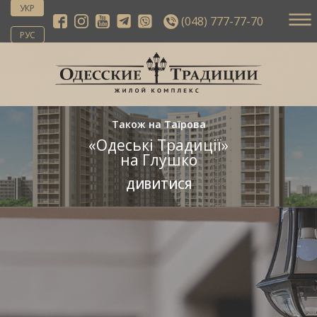
УКР
(048) 777-77-70
РУС
Також на Таїрова
«Одеські Традиції»
на Глушко
ДИВИТИСЯ