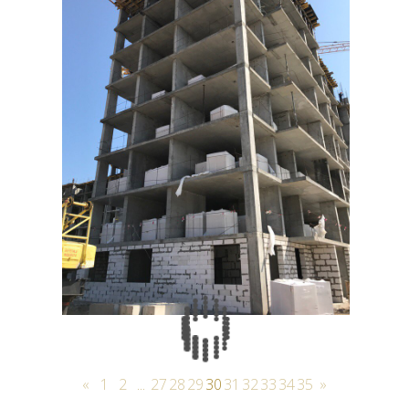
«
1
2
...
27
28
29
30
31
32
33
34
35
»