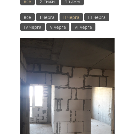
все
2 тижні
4 тижні
все
I черга
II черга
III черга
IV черга
V черга
VI черга