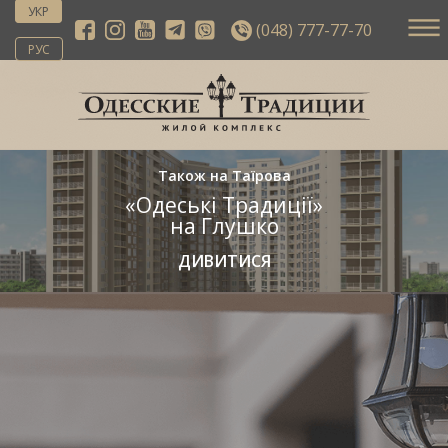
УКР
(048) 777-77-70
РУС
Також на Таїрова
«Одеські Традиції»
на Глушко
ДИВИТИСЯ