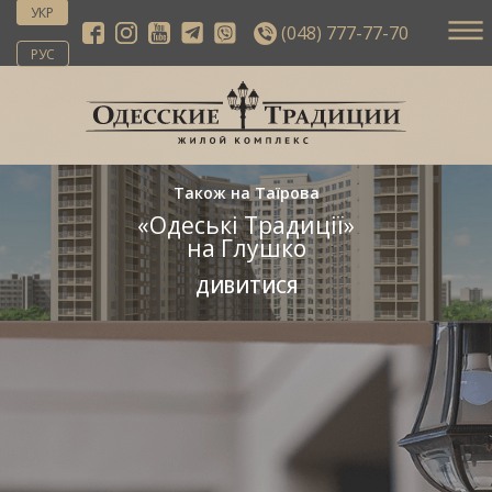
УКР
(048) 777-77-70
РУС
Також на Таїрова
«Одеські Традиції»
на Глушко
ДИВИТИСЯ