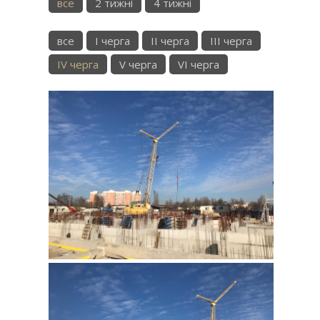
все
2 тижні
4 тижні
все
I черга
II черга
III черга
IV черга
V черга
VI черга