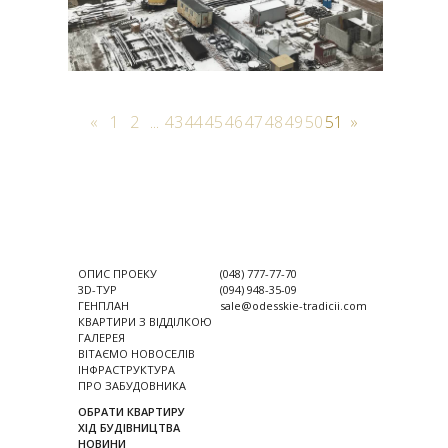
«
1
2
...
43
44
45
46
47
48
49
50
51
»
ОПИС ПРОЕКУ
(048) 777-77-70
3D-ТУР
(094) 948-35-09
ГЕНПЛАН
sale@odesskie-tradicii.com
КВАРТИРИ З ВІДДІЛКОЮ
ГАЛЕРЕЯ
ВІТАЄМО НОВОСЕЛІВ
ІНФРАСТРУКТУРА
ПРО ЗАБУДОВНИКА
ОБРАТИ КВАРТИРУ
ХІД БУДІВНИЦТВА
НОВИНИ