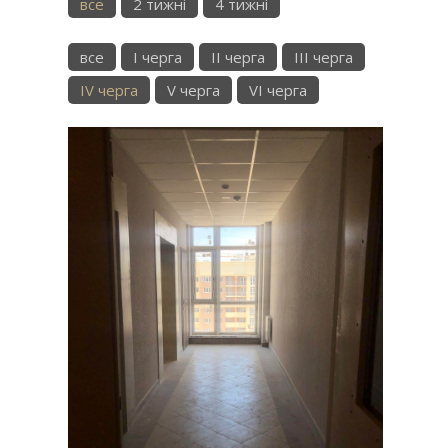
все
2 тижні
4 тижні
все
I черга
II черга
III черга
IV черга
V черга
VI черга