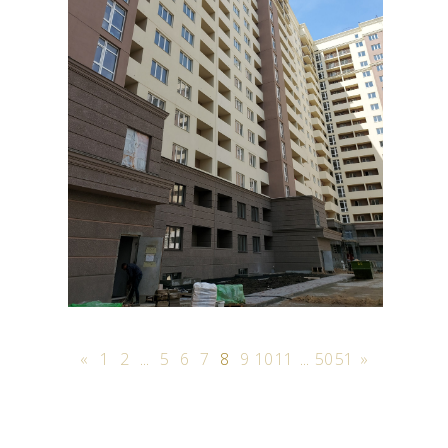
«
1
2
...
5
6
7
8
9
10
11
...
50
51
»