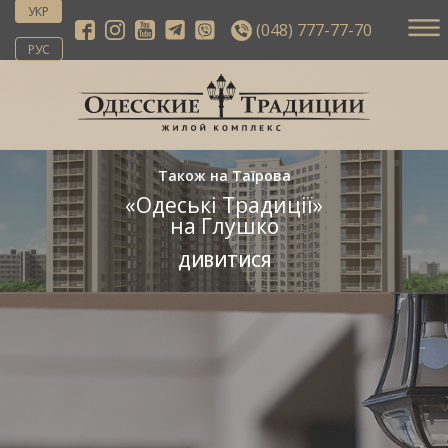
УКР
(048) 777-77-70
РУС
Також на Таїрова
«Одеські Традиції»
на Глушко
ДИВИТИСЯ