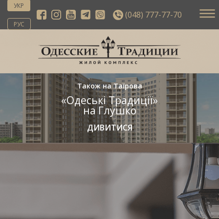
УКР
(048) 777-77-70
РУС
Також на Таїрова
«Одеські Традиції»
на Глушко
ДИВИТИСЯ