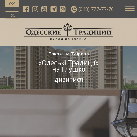
УКР
(048) 777-77-70
РУС
Також на Таїрова
«Одеські Традиції»
на Глушко
ДИВИТИСЯ