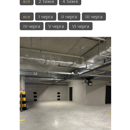
все
2 тижні
4 тижні
все
I черга
II черга
III черга
IV черга
V черга
VI черга