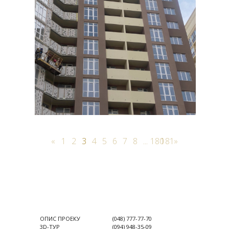
«
1
2
3
4
5
6
7
8
...
180
181
»
ОПИС ПРОЕКУ
(048) 777-77-70
3D-ТУР
(094) 948-35-09