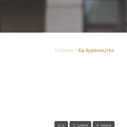
Головна
Хід будівництва
все
2 тижні
4 тижні