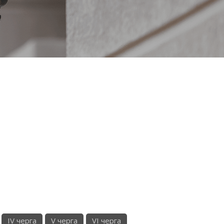
IV черга
V черга
VI черга