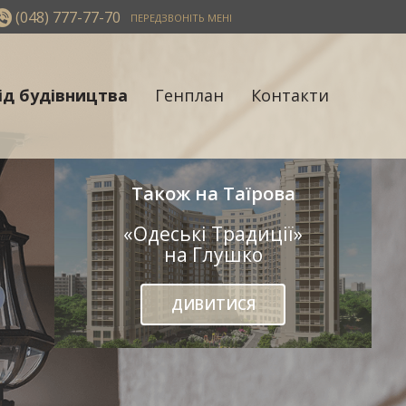
(048) 777-77-70
ПЕРЕДЗВОНІТЬ МЕНІ
ід будівництва
Генплан
Контакти
Також на Таїрова
«Одеські Традиції»
на Глушко
ДИВИТИСЯ