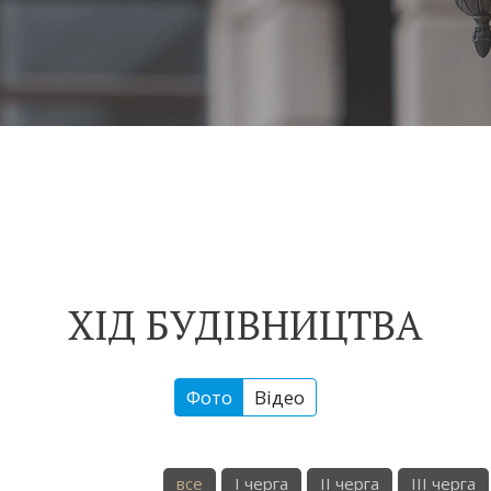
ХІД БУДІВНИЦТВА
Фото
Відео
все
I черга
II черга
III черга