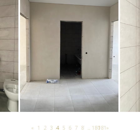
«
1
2
3
4
5
6
7
8
...
180
181
»