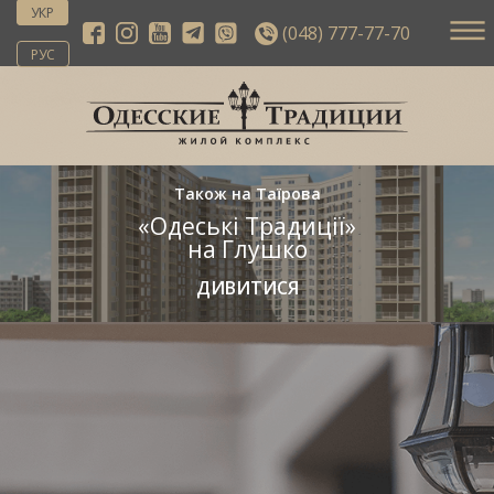
УКР
(048) 777-77-70
РУС
Також на Таїрова
«Одеські Традиції»
на Глушко
ДИВИТИСЯ