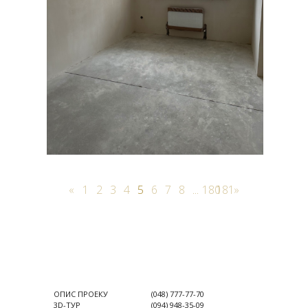
«
1
2
3
4
5
6
7
8
...
180
181
»
ОПИС ПРОЕКУ
(048) 777-77-70
3D-ТУР
(094) 948-35-09