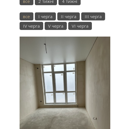
все
2 тижні
4 тижні
все
I черга
II черга
III черга
IV черга
V черга
VI черга